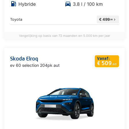
local_gas_station
directions_car
Hybride
3.8 l / 100 km
Toyota
€ 499
chevron_right
,00
Vergelijking op basis van 72 maanden en 5.000 km per jaar
Skoda Elroq
Vanaf:
€ 509
ev 60 selection 204pk aut
,00