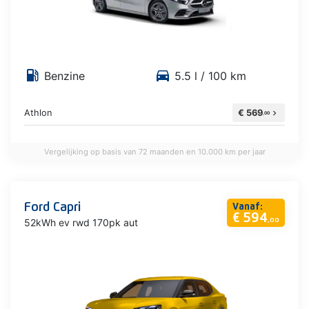
local_gas_station
directions_car
Benzine
5.5 l / 100 km
Athlon
€ 569
chevron_right
,00
Vergelijking op basis van 72 maanden en 10.000 km per jaar
Ford Capri
Vanaf:
€ 594
52kWh ev rwd 170pk aut
,00