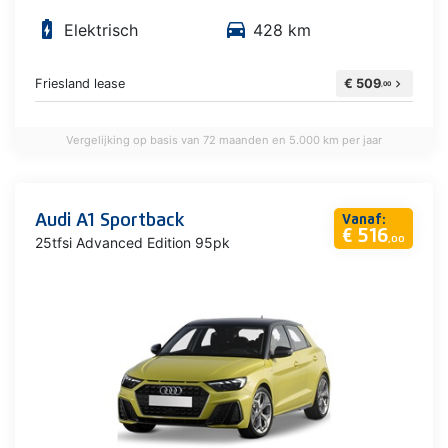
battery_charging_full
directions_car
Elektrisch
428 km
Friesland lease
€ 509
chevron_right
,00
Vergelijking op basis van 72 maanden en 5.000 km per jaar
Audi A1 Sportback
Vanaf:
€ 516
25tfsi Advanced Edition 95pk
,00