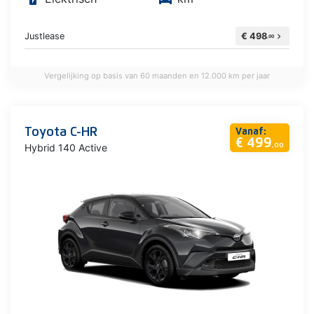
Justlease
€ 498
chevron_right
,00
Vergelijking op basis van 60 maanden en 12.000 km per jaar
Toyota C-HR
Vanaf:
€ 499
Hybrid 140 Active
,00