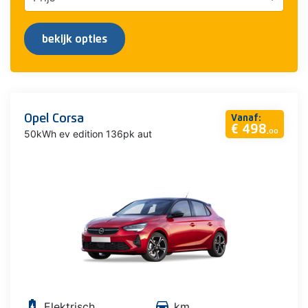
bekijk opties
Opel Corsa
Vanaf:
€ 498
50kWh ev edition 136pk aut
,00
battery_charging_full
directions_car
Elektrisch
km