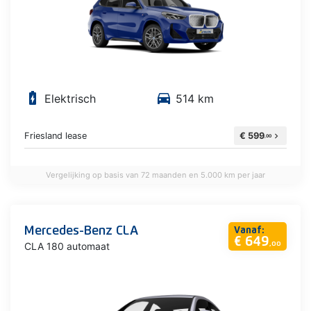
battery_charging_full
directions_car
Elektrisch
514 km
Friesland lease
€ 599
chevron_right
,00
Vergelijking op basis van 72 maanden en 5.000 km per jaar
Mercedes-Benz CLA
Vanaf:
€ 649
CLA 180 automaat
,00