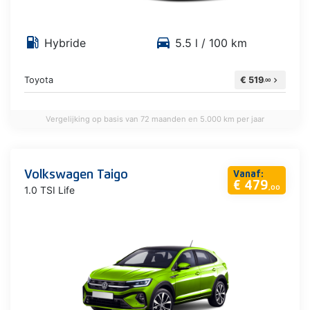
local_gas_station
directions_car
Hybride
5.5 l / 100 km
Toyota
€ 519
chevron_right
,00
Vergelijking op basis van 72 maanden en 5.000 km per jaar
Volkswagen Taigo
Vanaf:
€ 479
1.0 TSI Life
,00