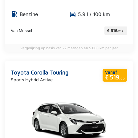
local_gas_station
directions_car
Benzine
5.9 l / 100 km
Van Mossel
€ 516
chevron_right
,00
Vergelijking op basis van 72 maanden en 5.000 km per jaar
Toyota Corolla Touring
Vanaf:
€ 519
Sports Hybrid Active
,00