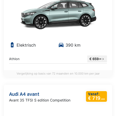
battery_charging_full
directions_car
Elektrisch
390 km
Athlon
€ 659
chevron_right
,00
Vergelijking op basis van 72 maanden en 10.000 km per jaar
Audi A4 avant
Vanaf:
€ 719
Avant 35 TFSI S edition Competition
,00