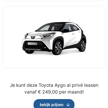
Je kunt deze Toyota Aygo al privé leasen
vanaf € 249,00 per maand!
arrow_downward
bekijk prijzen