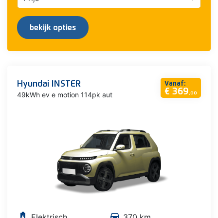
bekijk opties
Hyundai INSTER
Vanaf:
€ 369
49kWh ev e motion 114pk aut
,00
battery_charging_full
directions_car
Elektrisch
370 km