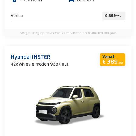
Athlon
€ 369
chevron_right
,00
Vergelijking op basis van 72 maanden en 5.000 km per jaar
Hyundai INSTER
Vanaf:
€ 389
42kWh ev e motion 96pk aut
,00