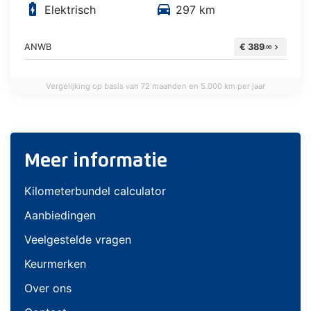
battery_charging_full
directions_car
Elektrisch
297 km
ANWB
€ 389
chevron_right
,00
Vergelijking op basis van 72 maanden en 5.000 km per jaar
Meer informatie
Kilometerbundel calculator
Aanbiedingen
Veelgestelde vragen
Keurmerken
Over ons