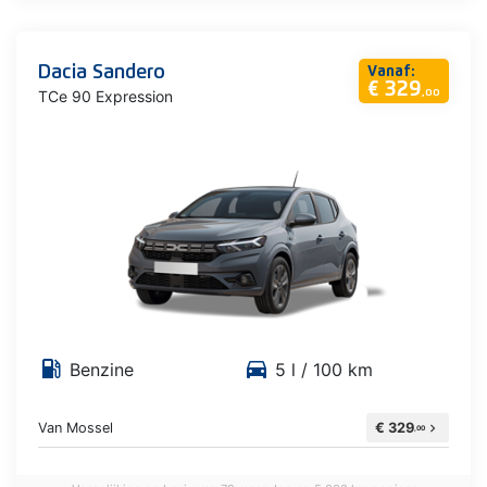
Dacia Sandero
Vanaf:
€ 329
TCe 90 Expression
,00
local_gas_station
directions_car
Benzine
5 l / 100 km
Van Mossel
€ 329
chevron_right
,00