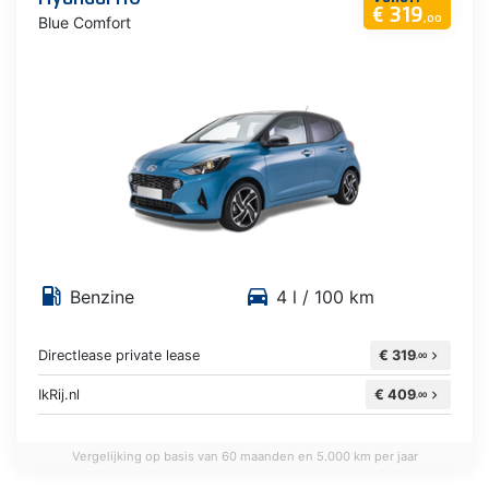
€ 319
Blue Comfort
,00
local_gas_station
directions_car
Benzine
4 l / 100 km
Directlease private lease
€ 319
chevron_right
,00
IkRij.nl
€ 409
chevron_right
,00
Vergelijking op basis van 60 maanden en 5.000 km per jaar