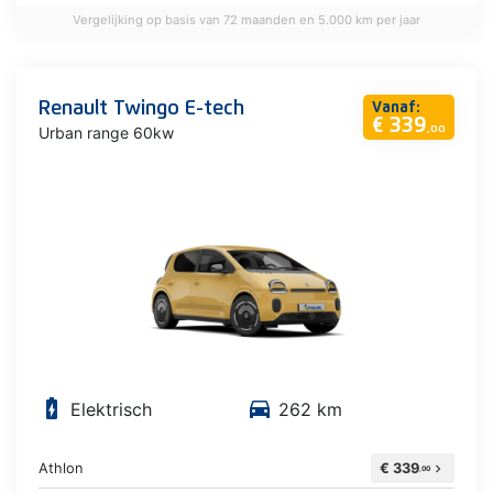
Vergelijking op basis van 72 maanden en 5.000 km per jaar
Renault Twingo E-tech
Vanaf:
€ 339
Urban range 60kw
,00
battery_charging_full
directions_car
Elektrisch
262 km
Athlon
€ 339
chevron_right
,00