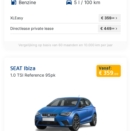
local_gas_station
directions_car
Benzine
5 l / 100 km
XLEasy
€ 359
chevron_right
,00
Directlease private lease
€ 449
chevron_right
,00
Vergelijking op basis van 60 maanden en 10.000 km per jaar
SEAT Ibiza
Vanaf:
€ 359
1.0 TSI Reference 95pk
,00