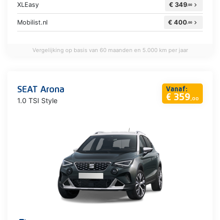
XLEasy
€ 349
chevron_right
,00
Mobilist.nl
€ 400
chevron_right
,00
Vergelijking op basis van 60 maanden en 5.000 km per jaar
SEAT Arona
Vanaf:
€ 359
1.0 TSI Style
,00