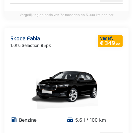
Vergelijking op basis van 72 maanden en 5.000 km per jaar
Skoda Fabia
Vanaf:
€ 349
1.0tsi Selection 95pk
,00
local_gas_station
directions_car
Benzine
5.6 l / 100 km