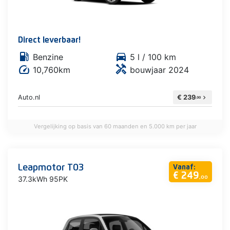
Direct leverbaar!
local_gas_station
directions_car
Benzine
5 l / 100 km
handyman
speed
10,760km
bouwjaar 2024
Auto.nl
€ 239
chevron_right
,00
Vergelijking op basis van 60 maanden en 5.000 km per jaar
Leapmotor T03
Vanaf:
€ 249
37.3kWh 95PK
,00