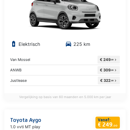
battery_charging_full
directions_car
Elektrisch
225 km
Van Mossel
€ 249
chevron_right
,00
ANWB
€ 309
chevron_right
,00
Justlease
€ 322
chevron_right
,00
Vergelijking op basis van 60 maanden en 5.000 km per jaar
Toyota Aygo
Vanaf:
€ 249
1.0 vvti MT play
,00