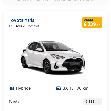
Vergelijking op basis van 72 maanden en 5.000 km per jaar
Toyota Yaris
Vanaf:
€ 339
1.5 Hybrid Comfort
,00
local_gas_station
directions_car
Hybride
3.6 l / 100 km
Toyota
€ 339
chevron_right
,00