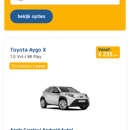
bekijk opties
Toyota Aygo X
Vanaf:
€ 235
1.0 Vvt-I Mt Play
,00
Occasion Lease