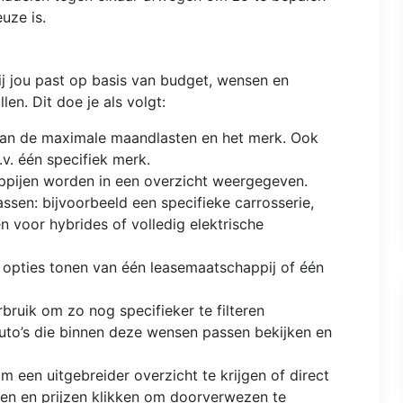
uze is.
j jou past op basis van budget, wensen en
len. Dit doe je als volgt:
van de maximale maandlasten en het merk. Ook
.v. één specifiek merk.
appijen worden in een overzicht weergegeven.
assen: bijvoorbeeld een specifieke carrosserie,
en voor hybrides of volledig elektrische
se opties tonen van één leasemaatschappij of één
rbruik om zo nog specifieker te filteren
e auto’s die binnen deze wensen passen bekijken en
m een uitgebreider overzicht te krijgen of direct
jen en prijzen klikken om doorverwezen te