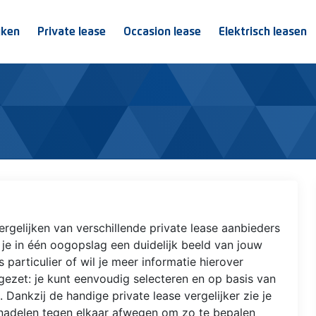
jken
Private lease
Occasion lease
Elektrisch leasen
ergelijken van verschillende private lease aanbieders
g je in één oogopslag een duidelijk beeld van jouw
s particulier of wil je meer informatie hierover
 gezet: je kunt eenvoudig selecteren en op basis van
 Dankzij de handige private lease vergelijker zie je
n nadelen tegen elkaar afwegen om zo te bepalen