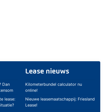
Lease nieuws
? Dan
Kilometerbundel calculator nu
ekensom
online!
te lease:
Nieuwe leasemaatschappij: Friesland
ituatie?
Lease!