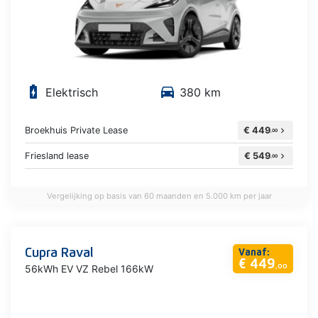
battery_charging_full
directions_car
Elektrisch
380 km
Broekhuis Private Lease
€ 449
chevron_right
,00
Friesland lease
€ 549
chevron_right
,00
Vergelijking op basis van 60 maanden en 5.000 km per jaar
Cupra Raval
Vanaf:
€ 449
56kWh EV VZ Rebel 166kW
,00