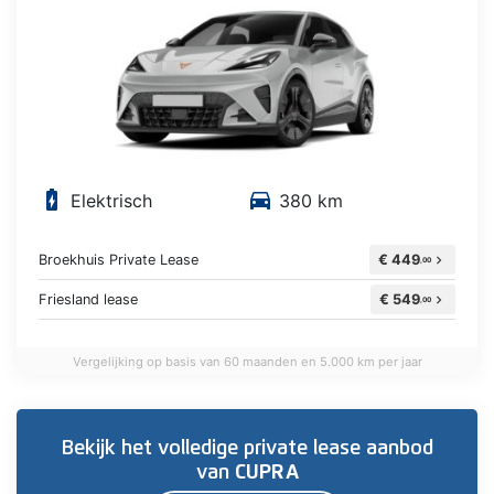
battery_charging_full
directions_car
Elektrisch
380 km
Broekhuis Private Lease
€ 449
chevron_right
,00
Friesland lease
€ 549
chevron_right
,00
Vergelijking op basis van 60 maanden en 5.000 km per jaar
Bekijk het volledige private lease aanbod
van
CUPRA