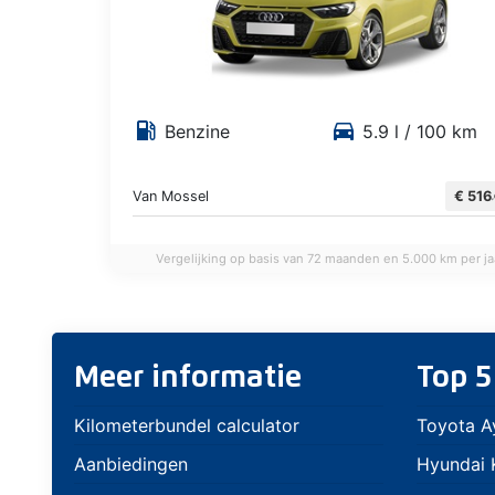
local_gas_station
directions_car
Benzine
5.9 l / 100 km
Van Mossel
€ 516
Vergelijking op basis van 72 maanden en 5.000 km per ja
Meer informatie
Top 5
Kilometerbundel calculator
Toyota A
Aanbiedingen
Hyundai K