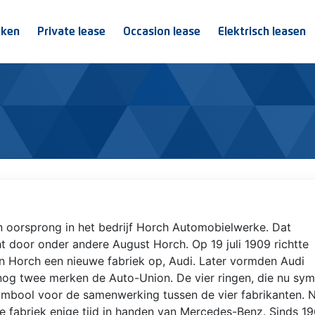
jken
Private lease
Occasion lease
Elektrisch leasen
jn oorsprong in het bedrijf Horch Automobielwerke. Dat
t door onder andere August Horch. Op 19 juli 1909 richtte
n Horch een nieuwe fabriek op, Audi. Later vormden Audi
og twee merken de Auto-Union. De vier ringen, die nu sym
ymbool voor de samenwerking tussen de vier fabrikanten.
fabriek enige tijd in handen van Mercedes-Benz. Sinds 196