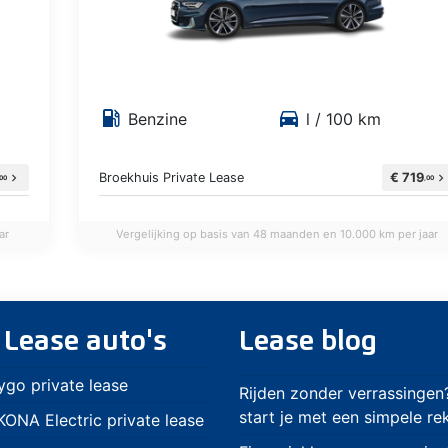
local_gas_station
directions_car
Benzine
l / 100 km
Broekhuis Private Lease
€ 719
chevron_right
chevron_right
,00
,00
ar
Vergelijking op basis van 48 maanden en 10.000 km per jaar
 Lease auto's
Lease blog
ygo private lease
Rijden zonder verrassingen
start je met een simpele r
ONA Electric private lease