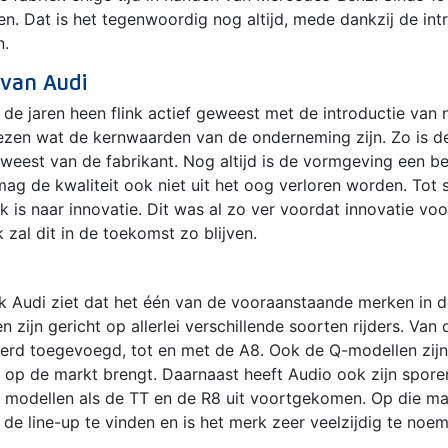
. Dat is het tegenwoordig nog altijd, mede dankzij de int
n.
van Audi
 de jaren heen flink actief geweest met de introductie van
lezen wat de kernwaarden van de onderneming zijn. Zo is de
weest van de fabrikant. Nog altijd is de vormgeving een be
g de kwaliteit ook niet uit het oog verloren worden. Tot s
ek is naar innovatie. Dit was al zo ver voordat innovatie vo
zal dit in de toekomst zo blijven.
rk Audi ziet dat het één van de vooraanstaande merken in de
zijn gericht op allerlei verschillende soorten rijders. Van
erd toegevoegd, tot en met de A8. Ook de Q-modellen zijn z
t op de markt brengt. Daarnaast heeft Audio ook zijn spore
r modellen als de TT en de R8 uit voortgekomen. Op die man
de line-up te vinden en is het merk zeer veelzijdig te noe