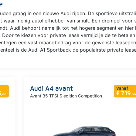
e
en graag in een nieuwe Audi rijden. De sportieve uitstral
t waar menig autoliefhebber van smult. Een drempel voor ve
indt. Audi behoort namelijk tot het hogere segment en hier
. Door te kiezen voor private lease vermijd je de te betale
rentegen een vast maandbedrag voor de gewenste leaseper
nteel is de Audi A1 Sportback de populairste private lease
Audi A4 avant
:
Vanaf:
6
€ 719
,00
,00
Avant 35 TFSI S edition Competition