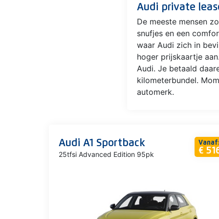
Audi private leas
De meeste mensen zoud
snufjes en een comfor
waar Audi zich in bev
hoger prijskaartje aan
Audi. Je betaald daa
kilometerbundel. Mome
automerk.
Audi A1 Sportback
Vanaf
€ 51
25tfsi Advanced Edition 95pk