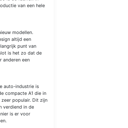
roductie van een hele
 nieuw modellen.
sign altijd een
langrijk punt van
lot is het zo dat de
or anderen een
 auto-industrie is
 de compacte A1 die in
eer populair. Dit zijn
n verdiend in de
ier is er voor
men.