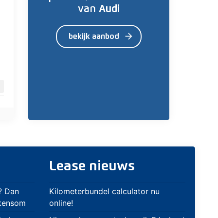
van
Audi
arrow_forward
bekijk aanbod
Lease nieuws
? Dan
Kilometerbundel calculator nu
ekensom
online!