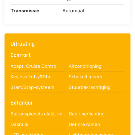
Transmissie
Automaat
Uitrusting
Comfort
Adapt. Cruise Control
Airconditioning
Keyless Entry&Start
Schakelflippers
Start/Stop-systeem
Stuurbekrachtiging
Exterieur
Buitenspiegels elekt. verst.
Dagrijverlichting
Dakrails
Getinte ramen
LED verlichting
Lichtmetalen velgen