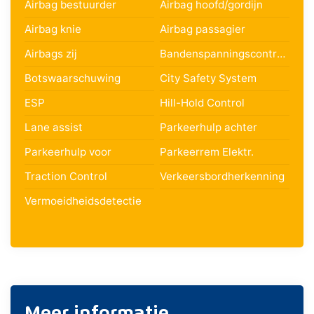
Airbag bestuurder
Airbag hoofd/gordijn
Airbag knie
Airbag passagier
Airbags zij
Bandenspanningscontrole
Botswaarschuwing
City Safety System
ESP
Hill-Hold Control
Lane assist
Parkeerhulp achter
Parkeerhulp voor
Parkeerrem Elektr.
Traction Control
Verkeersbordherkenning
Vermoeidheidsdetectie