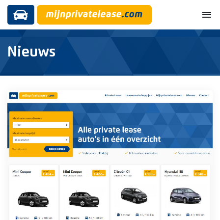
menu
Nieuws