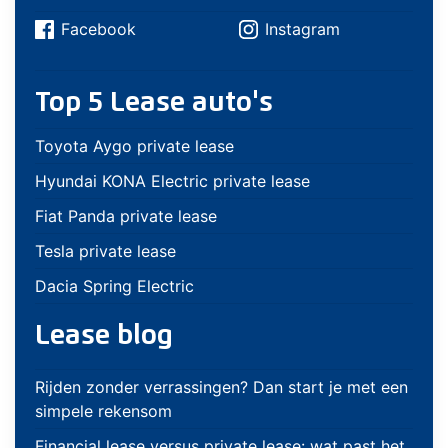
Facebook
Instagram
Top 5 Lease auto's
Toyota Aygo private lease
Hyundai KONA Electric private lease
Fiat Panda private lease
Tesla private lease
Dacia Spring Electric
Lease blog
Rijden zonder verrassingen? Dan start je met een
simpele rekensom
Financial lease versus private lease: wat past het