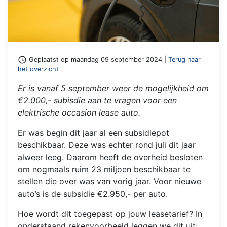
access_time
Geplaatst op maandag 09 september 2024 |
Terug naar
het overzicht
Er is vanaf 5 september weer de mogelijkheid om
€2.000,- subisdie aan te vragen voor een
elektrische occasion lease auto.
Er was begin dit jaar al een subsidiepot
beschikbaar. Deze was echter rond juli dit jaar
alweer leeg. Daarom heeft de overheid besloten
om nogmaals ruim 23 miljoen beschikbaar te
stellen die over was van vorig jaar. Voor nieuwe
auto’s is de subsidie €2.950,- per auto.
Hoe wordt dit toegepast op jouw leasetarief? In
onderstaand rekenvoorbeeld leggen we dit uit: