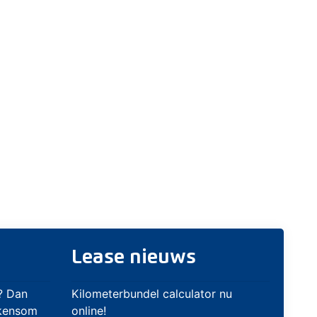
Lease nieuws
? Dan
Kilometerbundel calculator nu
ekensom
online!