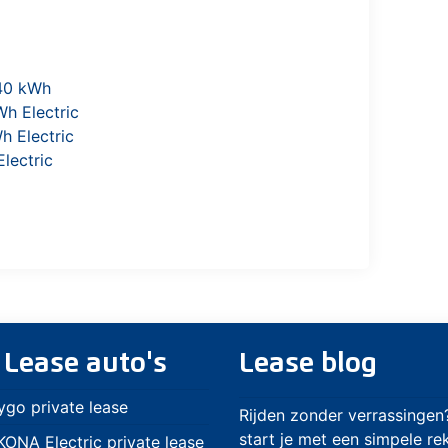
40 kWh
h Electric
h Electric
lectric
 Lease auto's
Lease blog
ygo private lease
Rijden zonder verrassingen
start je met een simpele r
ONA Electric private lease