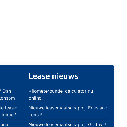
Lease nieuws
? Dan
Kilometerbundel calculator nu
ekensom
online!
te lease:
Nieuwe leasemaatschappij: Friesland
ituatie?
Lease!
ional
Nieuwe leasemaatschappij: Godrive!