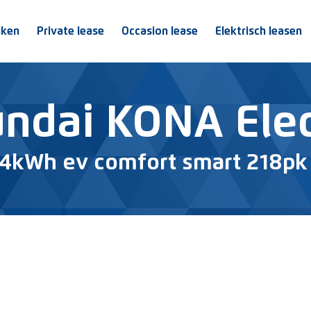
jken
Private lease
Occasion lease
Elektrisch leasen
ndai KONA Elec
4kWh ev comfort smart 218pk