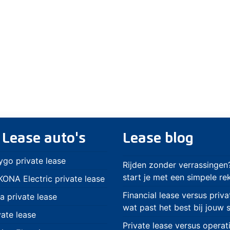
 Lease auto's
Lease blog
ygo private lease
Rijden zonder verrassingen
start je met een simpele r
ONA Electric private lease
Financial lease versus priva
a private lease
wat past het best bij jouw s
vate lease
Private lease versus operat