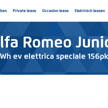
jken
Private lease
Occasion lease
Elektrisch leasen
lfa Romeo Juni
Wh ev elettrica speciale 156pk