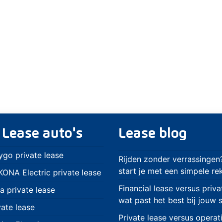
 Lease auto's
Lease blog
ygo private lease
Rijden zonder verrassingen
start je met een simpele r
ONA Electric private lease
Financial lease versus priva
a private lease
wat past het best bij jouw s
vate lease
Private lease versus operat