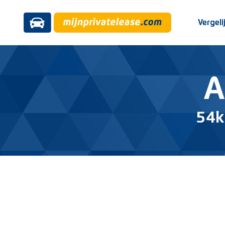
Vergeli
A
54k