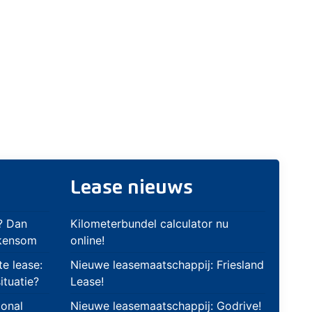
Lease nieuws
? Dan
Kilometerbundel calculator nu
ekensom
online!
te lease:
Nieuwe leasemaatschappij: Friesland
ituatie?
Lease!
ional
Nieuwe leasemaatschappij: Godrive!