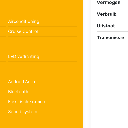
Vermogen
Verbruik
Airconditioning
Uitstoot
Cruise Control
Transmissie
LED verlichting
Android Auto
Bluetooth
Elektrische ramen
Sound system