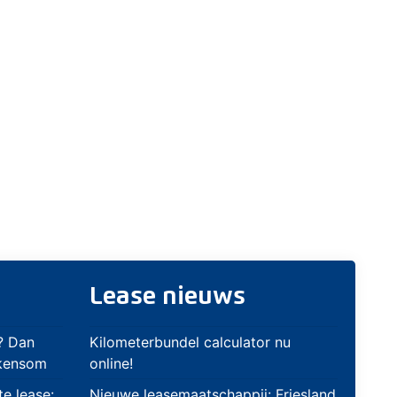
Lease nieuws
? Dan
Kilometerbundel calculator nu
ekensom
online!
te lease:
Nieuwe leasemaatschappij: Friesland