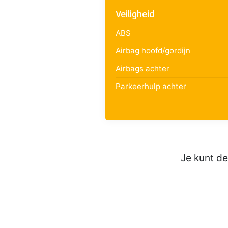
Veiligheid
ABS
Airbag hoofd/gordijn
Airbags achter
Parkeerhulp achter
Je kunt d