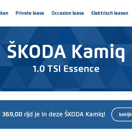
jken
Private lease
Occasion lease
Elektrisch leasen
ŠKODA Kamiq
1.0 TSI Essence
€ 369,00
rijd je
in deze ŠKODA Kamiq!
bekijk