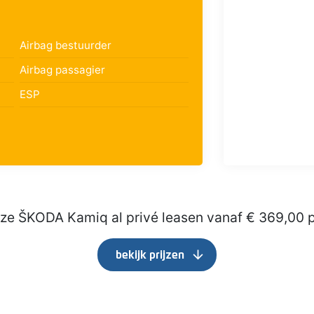
Airbag bestuurder
Airbag passagier
ESP
eze ŠKODA Kamiq al privé leasen vanaf € 369,00 
arrow_downward
bekijk prijzen