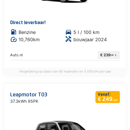
Direct leverbaar!
local_gas_station
directions_car
Benzine
5 l / 100 km
handyman
speed
10,760km
bouwjaar 2024
Auto.nl
€ 239
chevron_right
,00
Vergelijking op basis van 60 maanden en 5.000 km per jaar
Leapmotor T03
Vanaf:
€ 249
37.3kWh 95PK
,00