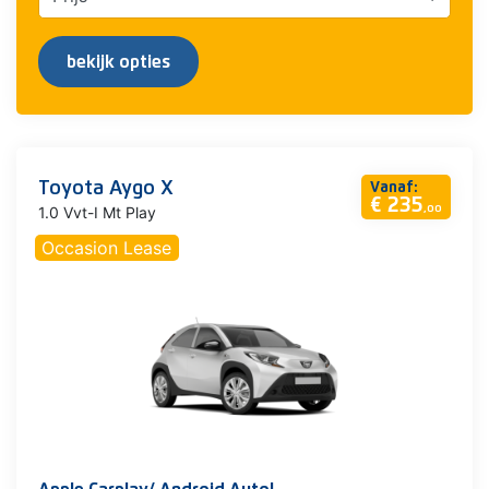
bekijk opties
Toyota Aygo X
Vanaf:
€ 235
1.0 Vvt-I Mt Play
,00
Occasion Lease