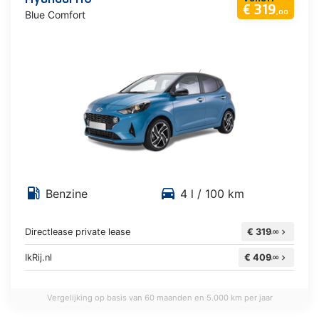
€ 319
Blue Comfort
,00
local_gas_station
directions_car
Benzine
4 l / 100 km
Directlease private lease
€ 319
chevron_right
,00
IkRij.nl
€ 409
chevron_right
,00
Vergelijking op basis van 60 maanden en 5.000 km per jaar