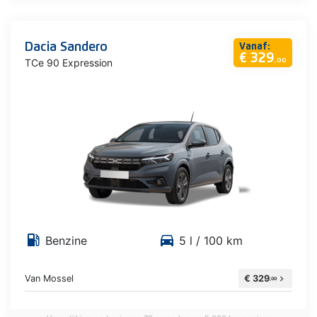
Dacia Sandero
Vanaf:
€ 329
TCe 90 Expression
,00
local_gas_station
directions_car
Benzine
5 l / 100 km
Van Mossel
€ 329
chevron_right
,00