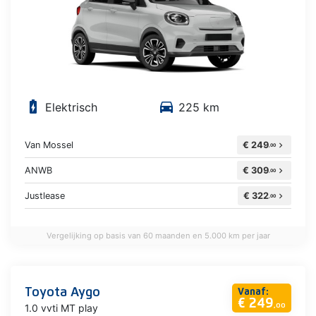
battery_charging_full
directions_car
Elektrisch
225 km
Van Mossel
€ 249
chevron_right
,00
ANWB
€ 309
chevron_right
,00
Justlease
€ 322
chevron_right
,00
Vergelijking op basis van 60 maanden en 5.000 km per jaar
Toyota Aygo
Vanaf:
€ 249
1.0 vvti MT play
,00