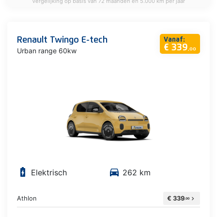
Vergelijking op basis van 72 maanden en 5.000 km per jaar
Renault Twingo E-tech
Vanaf:
€ 339
Urban range 60kw
,00
battery_charging_full
directions_car
Elektrisch
262 km
Athlon
€ 339
chevron_right
,00