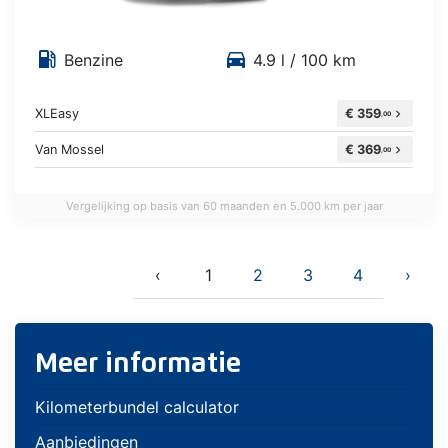
local_gas_station
directions_car
Benzine
4.9 l / 100 km
XLEasy
€ 359
chevron_right
,00
Van Mossel
€ 369
chevron_right
,00
Vergelijking op basis van 60 maanden en 5.000 km per jaar
‹
1
2
3
4
›
Meer informatie
Kilometerbundel calculator
Aanbiedingen