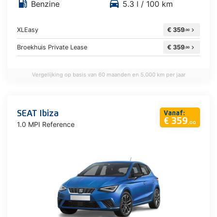
local_gas_station
directions_car
Benzine
5.3 l / 100 km
XLEasy
€ 359
chevron_right
,00
Broekhuis Private Lease
€ 359
chevron_right
,00
Vergelijking op basis van 60 maanden en 5.000 km per jaar
SEAT Ibiza
Vanaf:
€ 359
1.0 MPI Reference
,00