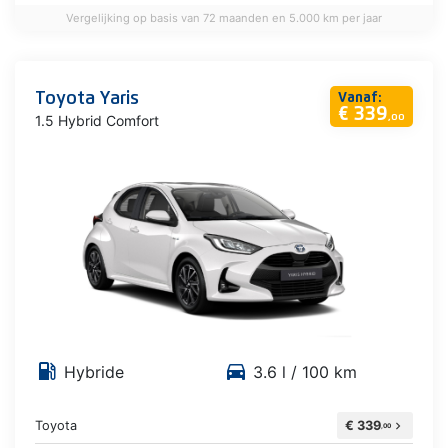
Vergelijking op basis van 72 maanden en 5.000 km per jaar
Toyota Yaris
Vanaf:
€ 339
1.5 Hybrid Comfort
,00
local_gas_station
directions_car
Hybride
3.6 l / 100 km
Toyota
€ 339
chevron_right
,00