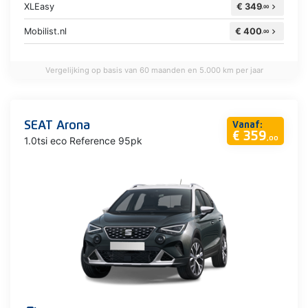
XLEasy
€ 349
chevron_right
,00
Mobilist.nl
€ 400
chevron_right
,00
Vergelijking op basis van 60 maanden en 5.000 km per jaar
SEAT Arona
Vanaf:
€ 359
1.0tsi eco Reference 95pk
,00