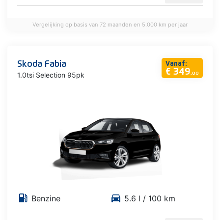
Vergelijking op basis van 72 maanden en 5.000 km per jaar
Skoda Fabia
Vanaf:
€ 349
1.0tsi Selection 95pk
,00
local_gas_station
directions_car
Benzine
5.6 l / 100 km